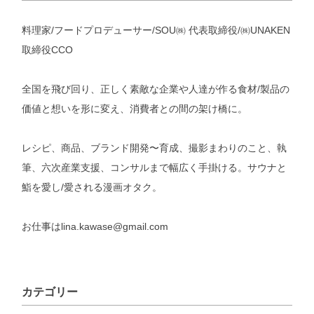
料理家/フードプロデューサー/SOU㈱ 代表取締役/㈱UNAKEN
取締役CCO
全国を飛び回り、正しく素敵な企業や人達が作る食材/製品の
価値と想いを形に変え、消費者との間の架け橋に。
レシピ、商品、ブランド開発〜育成、撮影まわりのこと、執
筆、六次産業支援、コンサルまで幅広く手掛ける。サウナと
鮨を愛し/愛される漫画オタク。
お仕事はlina.kawase@gmail.com
カテゴリー